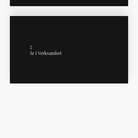
2
År i Verksamhet
©Upphovsrätt. Alla rättigheter
förbehållna.