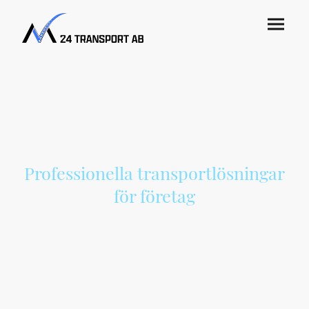
Professionella transportlösningar
för företag
M24Transport AB erbjuder pålitliga, effektiva och flexibla transportlösningar
för företag som värdesätter kvalitet och punktliga leveranser.
Vi hjälper våra kunder med allt från budtransporter och distribution till
logistik och dagliga leveranser – alltid med fokus på säkerhet, professionalism
och service.